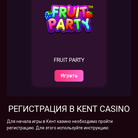
FRUIT PARTY
Играть
РЕГИСТРАЦИЯ В KENT CASINO
Для начала игры в Кент казино необходимо пройти
регистрацию. Для этого используйте инструкцию: