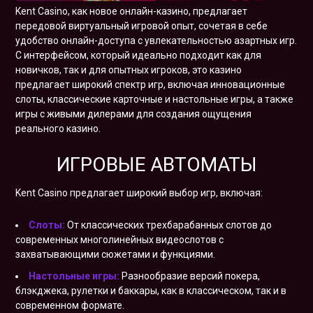
Kent Casino, как новое онлайн-казино, предлагает
передовой виртуальный игровой опыт, сочетая в себе
удобство онлайн-доступа с увлекательностью азартных игр.
С интерфейсом, который идеально подходит как для
новичков, так и для опытных игроков, это казино
предлагает широкий спектр игр, включая инновационные
слоты, классические карточные и настольные игры, а также
игры с живыми дилерами для создания ощущения
реального казино.
ИГРОВЫЕ АВТОМАТЫ
Kent Casino предлагает широкий выбор игр, включая:
Слоты:
От классических трехбарабанных слотов до
современных многолинейных видеослотов с
захватывающими сюжетами и функциями.
Настольные игры:
Разнообразие версий покера,
блэкджека, рулетки и баккары, как в классическом, так и в
современном формате.