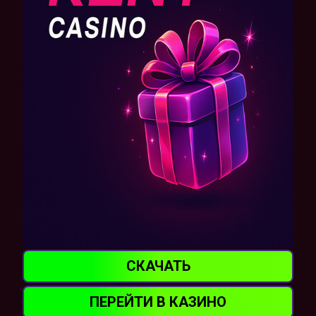
СКАЧАТЬ
ПЕРЕЙТИ В КАЗИНО