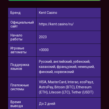
Бренд
Kent Casino
Официальный
https://kent.casino/ru/
сайт
Начало
2023
работы
Игровые
+3000
автоматы
Русский, английский, узбекский,
Поддержка
казахский, французкий, немецкий,
языков
финский, норвежский
VISA, MasterCard, Interac, ecoPayz,
Платежные
AstroPay, Bitcoin (BTC), Ethereum
системы
(ETH), Litecoin (LTC), Tether (USDT)
Время
До 2 дней
вывода